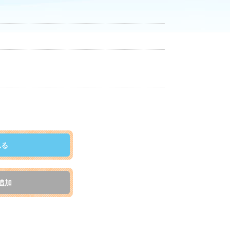
れる
追加