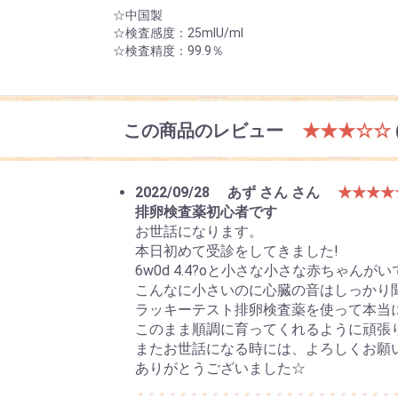
☆中国製
☆検査感度：25mlU/ml
☆検査精度：99.9％
この商品のレビュー
★★★☆☆
2022/09/28
あず さん さん
★★★★
排卵検査薬初心者です
お世話になります。
本日初めて受診をしてきました!
6w0d 4.4?oと小さな小さな赤ちゃんが
こんなに小さいのに心臓の音はしっかり
ラッキーテスト排卵検査薬を使って本当
このまま順調に育ってくれるように頑張り
またお世話になる時には、よろしくお願
ありがとうございました☆