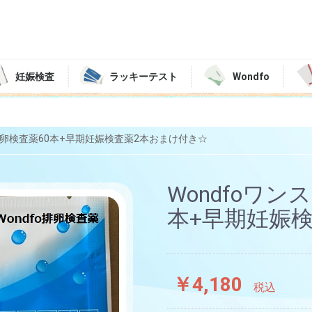
妊娠検査
ラッキーテスト
Wondfo
プ排卵検査薬60本+早期妊娠検査薬2本おまけ付き☆
Wondfoワ
本+早期妊娠
￥4,180
税込