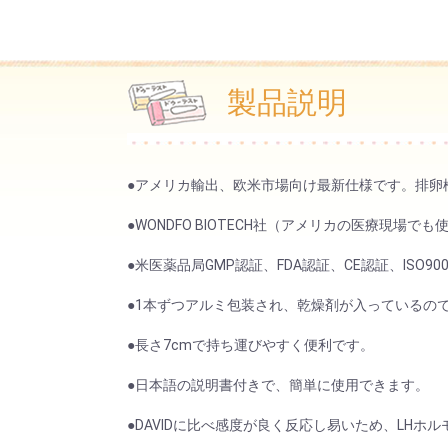
製品説明
●アメリカ輸出、欧米市場向け最新仕様です。排卵検
●WONDFO BIOTECH社（アメリカの医療現
●米医薬品局GMP認証、FDA認証、CE認証、ISO90
●1本ずつアルミ包装され、乾燥剤が入っているの
●長さ7cmで持ち運びやすく便利です。
●日本語の説明書付きで、簡単に使用できます。
●DAVIDに比べ感度が良く反応し易いため、LH