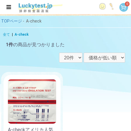
0
TOPページ
-
A-check
全て
|
A-check
1件
の商品が見つかりました
A-checkアメリカ人気