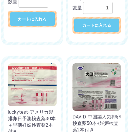
数量
数量
カートに入れる
カートに入れる
luckytest-アメリカ製
DAVID-中国製人気排卵
排卵日予測検査薬30本
検査薬50本+妊娠検査
＋早期妊娠検査薬2本
薬2本付き
付き