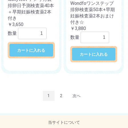
Wondfoワンステップ
排卵日予測検査薬40本
排卵検査薬50本+早期
＋早期妊娠検査薬2本
妊娠検査薬2本おまけ
付き
付き☆
￥3,650
￥3,880
数量
数量
カートに入れる
カートに入れる
1
2
次へ
当サイトについて