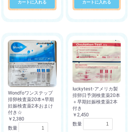
カートに入れる
カートに入れる
luckytest-アメリカ製
Wondfoワンステップ
排卵日予測検査薬20本
排卵検査薬20本+早期
＋早期妊娠検査薬2本
妊娠検査薬2本おまけ
付き
付き☆
￥2,450
￥2,380
数量
数量