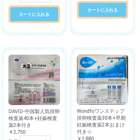
カートに入れる
カートに入れる
Wondfoワンステップ
DAVID-中国製人気排卵
排卵検査薬30本+早期
検査薬40本+妊娠検査
妊娠検査薬2本おまけ
薬2本付き
付き☆
￥2,750
￥2,880