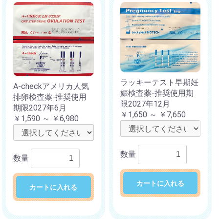
ラッキーテスト早期妊
A-checkアメリカ人気
娠検査薬-推奨使用期
排卵検査薬-推奨使用
限2027年12月
期限2027年6月
￥1,650 ～ ￥7,650
￥1,590 ～ ￥6,980
数量
数量
カートに入れる
カートに入れる