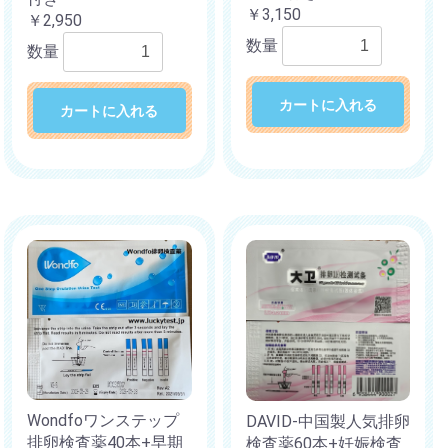
￥3,150
￥2,950
数量
数量
カートに入れる
カートに入れる
Wondfoワンステップ
DAVID-中国製人気排卵
排卵検査薬40本+早期
検査薬60本+妊娠検査